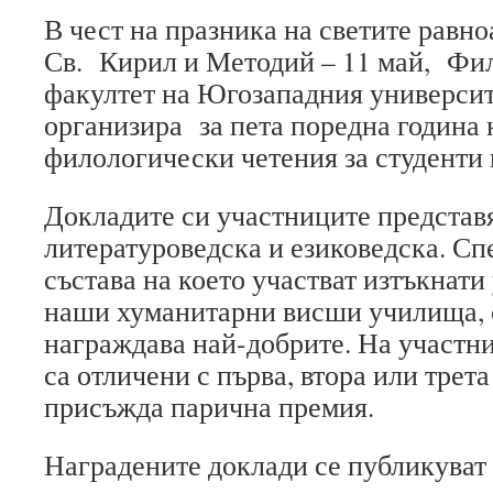
В чест на празника на светите равно
Св. Кирил и Методий – 11 май, Фи
факултет на Югозападния универси
организира за пета поредна година
филологически четения за студенти 
Докладите си участниците представя
литературоведска и езиковедска. Сп
състава на което участват изтъкнати
наши хуманитарни висши училища, 
награждава най-добрите. На участни
са отличени с първа, втора или трета
присъжда парична премия.
Наградените доклади се публикуват