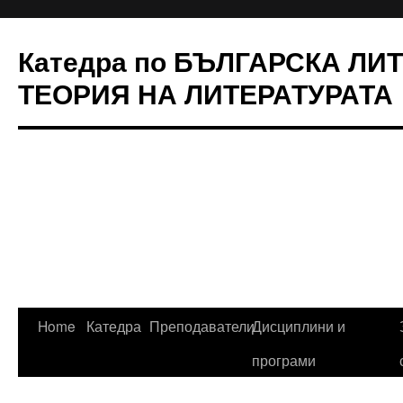
Катедра по БЪЛГАРСКА ЛИ
ТЕОРИЯ НА ЛИТЕРАТУРАТА
Skip
Home
Катедра
Преподаватели
Дисциплини и
to
програми
content