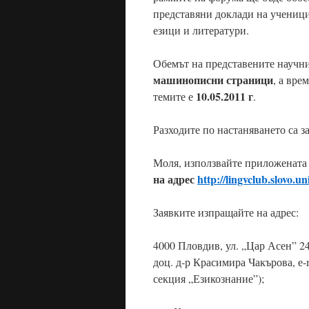
представяни доклади на ученици
езици и литератури.
Обемът на представените научни
машинописни страници
, а вре
10.05.2011 г
темите е
.
Разходите по настаняването са з
Моля, използвайте приложенат
на адрес
http
://
lingvclub
.
slovo
.
un
Заявките изпращайте на адрес:
4000 Пловдив, ул. „Цар Асен” 2
доц. д-р Красимира Чакърова, е-
секция „Езикознание”);