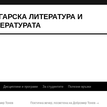
ЛГАРСКА ЛИТЕРАТУРА И
ТЕРАТУРАТА
Дисциплини и програми
За студентите
Полезни връзки
мир Тонев
Поетична вечер, посветена на Добромир Тонев
→