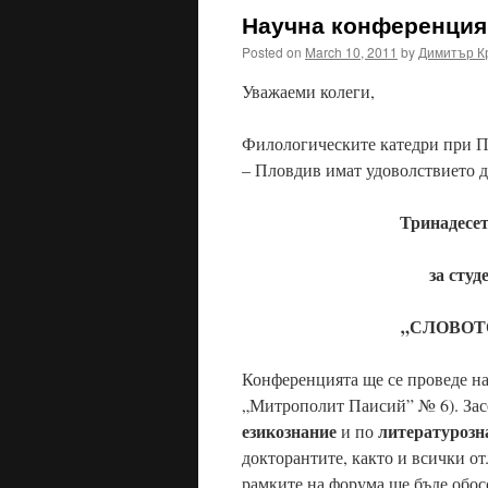
Научна конференция 
Posted on
March 10, 2011
by
Димитър К
Уважаеми колеги,
Филологическите катедри при П
– Пловдив имат удоволствието д
Тринадесе
за сту
„СЛОВОТО
Конференцията ще се проведе н
„Митрополит Паисий” № 6). Засе
езикознание
литературозн
и по
докторантите, както и всички о
рамките на форума ще бъде обос