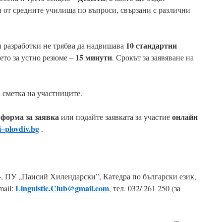
 от средните училища по въпроси, свързани с различни
10 стандартни
 разработки не трябва да надвишава
15 минути
мето за устно резюме –
. Срокът за заявяване на
а сметка на участниците.
форма за заявка
онлайн
а
или подайте заявката за участие
i
–
plovdiv
.
bg
.
4, ПУ „Паисий Хилендарски”, Катедра по български език,
Linguistic
.
Club
@
gmail
.
com
mail:
, тел. 032/ 261 250 (за