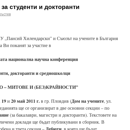
за студенти и докторанти
ръстев
У „Паисий Хилендарски” и Съюзът на учените в България
а Ви поканят за участие в
тата
национална научна конференция
денти, докторанти и средношколци
 – МИТОВЕ И (БЕЗ)КРАЙНОСТИ”
19
20 май 2011 г.
Дом на учените
а
и
в гр. Пловдив
(
, ул.
данията ще се организират в две основни секции – по
ание
(за бакалаври, магистри и докторанти). Текстовете на
тличени доклади ще бъдат публикувани в сборник. В
Дебюти
обена и трета секция –
, в която ще бъдат