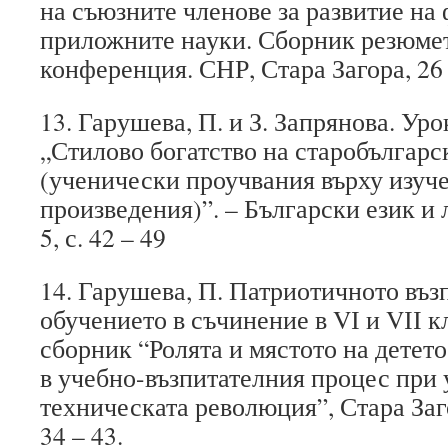
на съюзните членове за развитие на
приложните науки. Сборник резюме
конференция. СНР, Стара Загора, 26 м
13. Гарушева, П. и З. Запрянова. Урок
„Стилово богатство на старобългарс
(ученически проучвания върху изуч
произведения)”. – Български език и
5, с. 42 – 49
14. Гарушева, П. Патриотичното въз
обучението в съчинение в VІ и VІІ 
сборник “Ролята и мястото на детето
в учебно-възпитателния процес при 
техническата революция”, Стара Заг
34 – 43.