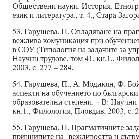
Обществени науки. История. Етногр
език и литература., т. 4., Стара Загора
53. Гарушева, П. Овладяване на пра
вежлива комуникация при обучениет
в СОУ (Типология на задачите за уп
Научни трудове, том 41, кн.1., Фило
2003, с. 277 – 284.
54. Гарушева, П., А. Модикян, Ф. Б
аспекти на обучението по български
образователни степени. – В: Научни 
кн.1., Филология, Пловдив, 2003, с. 2
55. Гарушева, П. Прагматичните зад
принципите на вежливостта и сътр