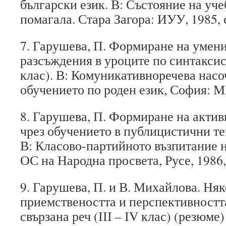
български език. В: Състояние на уч
помагала. Стара Загора: ИУУ, 1985, с
7. Гарушева, П. Формиране на умени
разсъждения в уроците по синтаксис
клас). В: Комуникативноречева насо
обучението по роден език, София: МН
8. Гарушева, П. Формиране на акти
чрез обучението в публицистични те
В: Класово-партийното възпитание н
ОС на Народна просвета, Русе, 1986, 
9. Гарушева, П. и В. Михайлова. Ня
приемствеността и перспективностт
свързана реч (ІІІ – ІV клас) (резюме