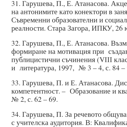
31. Гарушева, П., Е. Атанасова. Акц
на антонимите като конектори в зан
Съвременни образователни и социа
реалности. Стара Загора, ИПКУ, 26 юн
32. Гарушева, П., Е. Атанасова. Въз
формиране на мотивация при създа
публицистични съчинения (VІІІ клас
и литература, 1997, № 3 – 4, с. 84 – 
33. Гарушева, П. и Е. Атанасова. Ди
компетентност. – Образование и кв
№ 2, с. 62 – 69.
34. Гарушева, П. За речевото общув
с учителска аудитория. В: Квалифик