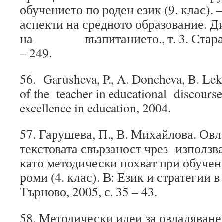
обучението по роден език (9. клас)
аспекти на средното образование. 
на възпитанието., т. 3. Стара За
– 249.
56. Garusheva, P., A. Doncheva, B. Lek
of the teacher in educational discourse
excellence in education, 2004.
57. Гарушева, П., В. Михайлова. Ов
текстовата свързаност чрез използв
като методически похват при обуче
роми (4. клас). В: Език и стратегии 
Търново, 2005, с. 35 – 43.
58. Методически идеи за овладяван