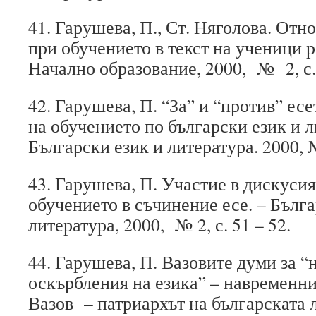
41. Гарушева, П., Ст. Няголова. От
при обучението в текст на ученици ро
Начално образование, 2000, № 2, с. 
42. Гарушева, П. “За” и “против” ес
на обучението по български език и л
Български език и литература. 2000, №
43. Гарушева, П. Участие в дискусия
обучението в съчинение есе. – Бълга
литература, 2000, № 2, с. 51 – 52.
44. Гарушева, П. Вазовите думи за “
оскърбления на езика” – навременни
Вазов – патриархът на българската 