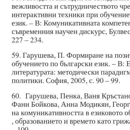
вежливостта и сътрудничеството чре
интерактивни техники при обучение
език. – В: Комуникативната компете
съвременния научен дискурс, Булвест 
227 – 234.
59. Гарушева, П. Формиране на пози
обучението по български език. – В: 
литературата: методически парадиг
политики. София, 2005, с. 90 – 99.
60. Гарушева, Пенка, Ваня Кръстано
Фани Бойкова, Анна Модикян, Геор
на комуникативността в езиковото о
, образованието и времето като грижа
– 100.