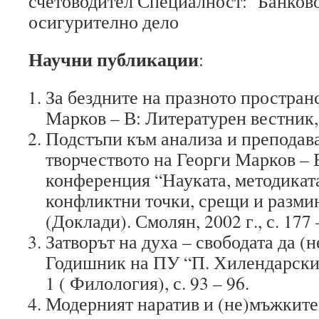
счетоводител Специалност: Банково,
осигурително дело
Научни публикации
:
За бездните на празното простран
Марков – В: Литературен вестник, бр
Подстъпи към анализа и преподав
творчеството на Георги Марков – 
конференция “Науката, методикат
конфликтни точки, срещи и разми
(Доклади). Смолян, 2002 г., с. 177 
Затворът на духа – свободата да (н
Годишник на ПУ “П. Хилендарски”, 
1 ( Филология), с. 93 – 96.
Модерният наратив и (не)мъжките