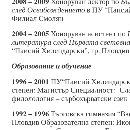
2008
–
2009
Хоноруван лектор
по
Бъ
след Освобождението
в ПУ “Паисий
Филиал Смолян
2004
–
2005
Хоноруван асистент по
литература след Първата световна
“Паисий Хилендарски”, гр. Пловдив
Образование и обучение
1996 – 20
0
1
ПУ“Паисий Хилендарски
степен: Магистър Специалност: Сл
филолология – сърбохърватски език
1992 – 1996
Търговска гимназия “Вас
Пловдив Образователна степен: Ико