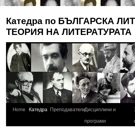
Катедра по БЪЛГАРСКА ЛИ
ТЕОРИЯ НА ЛИТЕРАТУРАТА
Skip
Home
Катедра
Преподаватели
Дисциплини и
to
програми
content