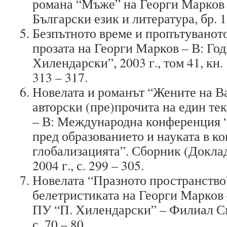
романа “Мъже” на Георги Марков
Български език и литература, бр. 1, 
Безпътното време и пропътуваното
прозата на Георги Марков – В: Го
Хилендарски”, 2003 г., том 41, кн.
313 – 317.
Новелата и романът “Жените на Ва
авторски (пре)прочита на един те
– В: Международна конференция 
пред образованието и науката в ко
глобализацията”. Сборник (Доклади
2004 г., с. 299 – 305.
Новелата “Празното пространство
белетристиката на Георги Марков
ПУ “П. Хилендарски” – Филиал Смо
с. 70 – 80.