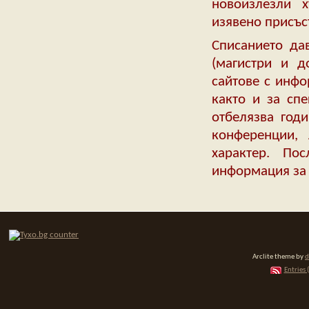
новоизлезли х
изявено присъс
Списанието да
(магистри и д
сайтове с инфо
както и за сп
отбелязва год
конференции, 
характер. По
информация за 
Arclite theme by
d
Entries 