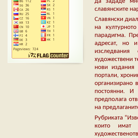
да зададе мно
славянските на
Славянски диал
на културнот
парадигма. Пр
адресат, но 
изследвания
художествени т
нови издания 
портали, хрони
организирано в
постоянни. И
предполага отв
на предлаганит
Рубриката “Изв
които имат 
художественотв