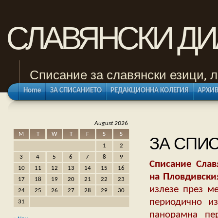
СЛАВЯНСКИ Д
Списание за славянски езици, л
Home
ЗА СПИСАНИЕТО
РЕДАКЦИОННА КОЛЕГИЯ
АРХИВ
August 2026
M
T
W
T
F
S
S
ЗА СПИ
1
2
3
4
5
6
7
8
9
Списание Слав
10
11
12
13
14
15
16
на Пловдивски
17
18
19
20
21
22
23
излезе през ме
24
25
26
27
28
29
30
периодично из
31
панорамна пер