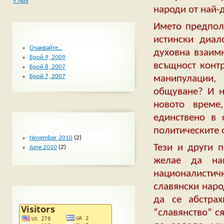
« Nov
народи от най-
Името предпола
АКТУАЛНИ НОВИНИ
истински диал
Очаквайте…
духовна взаимн
Брой 9, 2009
всъщност конт
Брой 8, 2007
Брой 7, 2007
манипулации, 
общуване? И н
новото време
единствено в 
АРХИВ
политическите 
November 2010
(2)
Тези и други 
June 2010
(2)
желае да нав
националисти
славянски наро
ПОСЕЩЕНИЯ
да се абстрах
“славянство” с