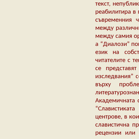
текст, непубли
реабилитира в 
съвременния ч
между различни
между самия ор
а “Диалози” по
език на собст
читателите с т
се представят
изследвания” с
върху пробл
литературознан
Академичната с
“Славистиката
центрове, в ко
славистична пр
рецензии или 