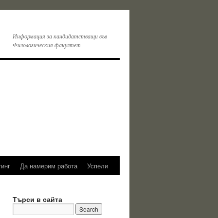
Информация за кандидатстващи във
Филологическия факултет
тинг
Да намерим работа
Успели
Търси в сайта