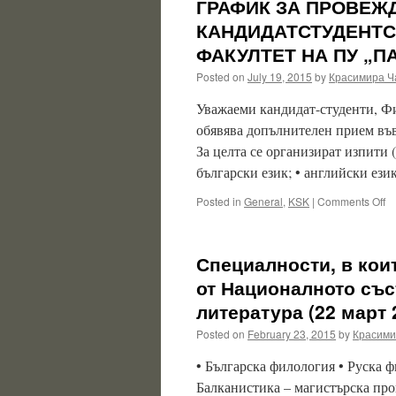
ГРАФИК ЗА ПРОВЕЖ
КАНДИДАТСТУДЕНТС
ФАКУЛТЕТ НА ПУ „
Posted on
July 19, 2015
by
Красимира Ч
Уважаеми кандидат-студенти, Ф
обявява допълнителен прием във
За целта се организират изпити 
български език; • английски ези
o
Posted in
General
,
KSK
|
Comments Off
Г
З
П
Специалности, в коит
Н
Д
от Националното със
К
литература (22 март 2
И
В
Posted on
February 23, 2015
by
Красими
Ф
Ф
• Българска филология • Руска 
Н
Балканистика – магистърска прог
П