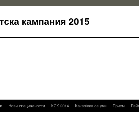
тска кампания 2015
и
Нови специалности
КСК 2014
Какво/как се учи
Прием
Рей