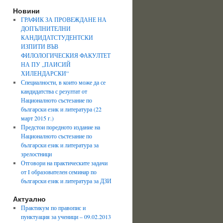
Новини
ГРАФИК ЗА ПРОВЕЖДАНЕ НА
ДОПЪЛНИТЕЛНИ
КАНДИДАТСТУДЕНТСКИ
ИЗПИТИ ВЪВ
ФИЛОЛОГИЧЕСКИЯ ФАКУЛТЕТ
НА ПУ „ПАИСИЙ
ХИЛЕНДАРСКИ”
Специалности, в които може да се
кандидатства с резултат от
Националното състезание по
български език и литература (22
март 2015 г.)
Предстои поредното издание на
Националното състезание по
български език и литература за
зрелостници
Отговори на практическите задачи
от I образователен семинар по
български език и литература за ДЗИ
Актуално
Практикум по правопис и
пунктуация за ученици – 09.02.2013