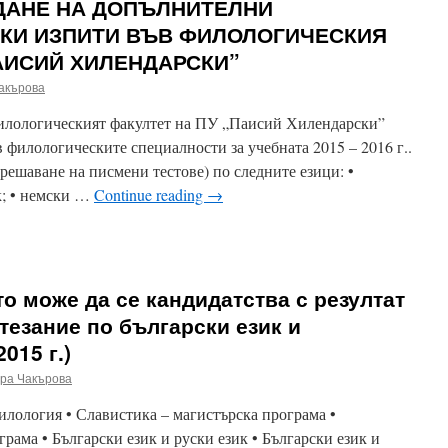
ДАНЕ НА ДОПЪЛНИТЕЛНИ
КИ ИЗПИТИ ВЪВ ФИЛОЛОГИЧЕСКИЯ
ПАИСИЙ ХИЛЕНДАРСКИ”
акърова
илологическият факултет на ПУ „Паисий Хилендарски”
 филологическите специалности за учебната 2015 – 2016 г..
(решаване на писмени тестове) по следните езици: •
к; • немски …
Continue reading
→
n
РАФИК
А
РОВЕЖДАНЕ
о може да се кандидатства с резултат
А
ОПЪЛНИТЕЛНИ
тезание по български език и
АНДИДАТСТУДЕНТСКИ
015 г.)
ЗПИТИ
ЪВ
ра Чакърова
ИЛОЛОГИЧЕСКИЯ
АКУЛТЕТ
филология • Славистика – магистърска програма •
А
рама • Български език и руски език • Български език и
У