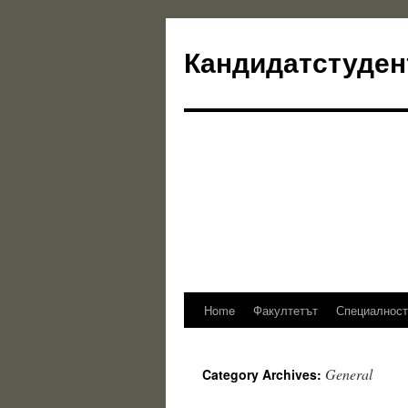
Кандидатстуден
Home
Факултетът
Специалност
Skip
to
General
Category Archives:
content