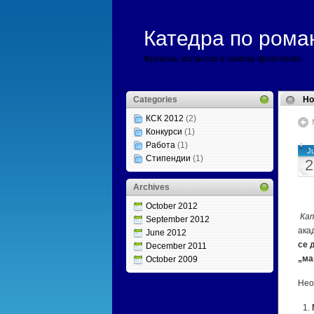
Катедра по рома
Френска, испанска и немска филология
Categories
H
КСК 2012
(2)
Конкурси
(1)
Работа
(1)
J
Стипендии
(1)
2
Archives
October 2012
Кат
September 2012
ака
June 2012
се 
December 2011
„ма
October 2009
Нео