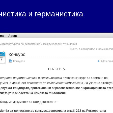
нистика и германистика
ome
About
Магистратурата по дипломация и международни отношения
Агенти в кол център с немски ези
Конкурс
un
7
Конкурси
Add comm
О Б Я В А
едрата по романистика и германистика
обявява канкурс за заемане на
демична длъжност
асистент по съвременен немски език
. За участие в конкур
допускат кандидати, притежаващи образователно-квалифика­ционната сте
гистър“ в областта на немската филология.
бходими документи за кандидатстване:
Молба за допускане до конкурс, депозирана в каб. 222 на Ректората на