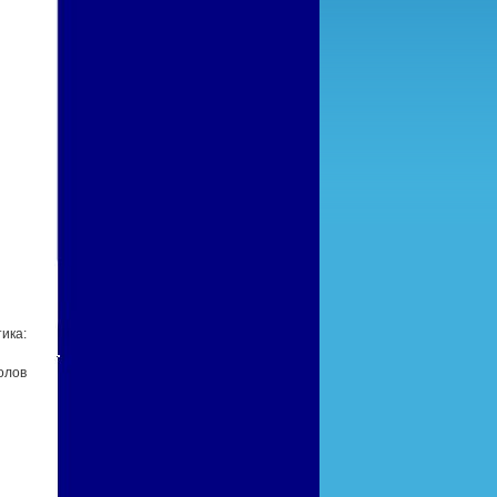
ика:
олов