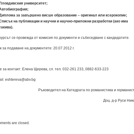
Пловдивския университет;
Автобиография;
Диплома за завършено висше образование – оригинал или ксерокопие;
Списък на публикации и научни и научно-приложни разработки (ако има
такива).
курсът се провежда от комисия по документи и събеседване с кандидатите.
к за подаване на документите: 20.07.2012 г.
е за контакт: Елена Щерева, сл. тел. 032-261 233, 0882-633-223
ail: eshtereva@abv.bg
Ръководител на Катедрата по романистика и германист
Доц. д-р Руси Ник
ments are closed.