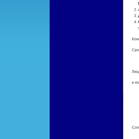
Кон
Сро
Лиц
e-m
Com