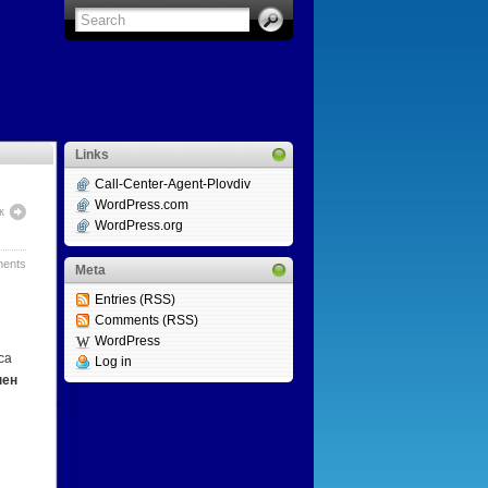
Links
Call-Center-Agent-Plovdiv
WordPress.com
к
WordPress.org
ents
Meta
Entries (RSS)
Comments (RSS)
WordPress
са
Log in
пен