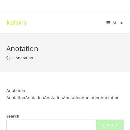
Skip
to
content
kahkh
Menu
Anotation
>
Anotation
Anotation
AnotationAnotationAnotationAnotationAnotationAnotation
Search
SEARCH