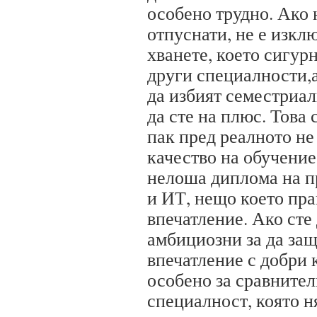
особено трудно. Ако 
отпуснати, не е изкл
хванете, което сигурн
други специалности,а
да избият семестриал
да сте на плюс. Това 
пак пред реалното не
качество на обучение
нелоша диплома на пр
и ИТ, нещо което пра
впечатление. Ако сте
амбициозни за да защ
впечатление с добри к
особено за сравнител
специалност, която н