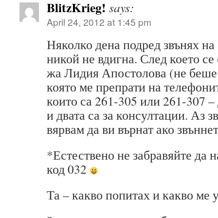
BlitzKrieg!
says:
April 24, 2012 at 1:45 pm
Няколко дена подред звънях на
никой не вдигна. След което се 
жа Лидия Апостолова (не беше 
която ме препрати на телефонит
които са 261-305 или 261-307 –
и двата са за консултации. Аз з
вярвам да ви върнат ако звъннет
*Естествено не забравяйте да 
код 032
Та – какво попитах и какво ме 