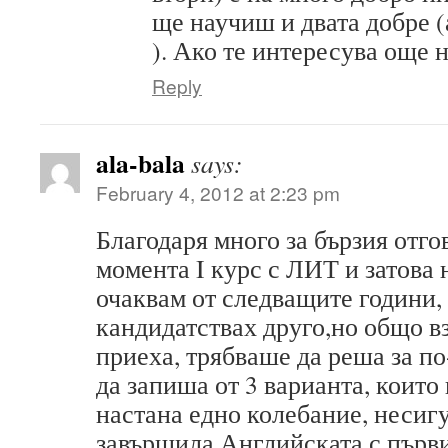
ще научиш и двата добре (
). Ако те интересува още 
Reply
ala-bala
says:
February 4, 2012 at 2:23 pm
Благодаря много за бързия отг
момента I курс с ЛИТ и затова 
очаквам от следващите години,
кандидатствах друго,но общо вз
приеха, трябваше да реша за по
да запиша от 3 варианта, които
настана едно колебание, неси
завършила Английската с първи