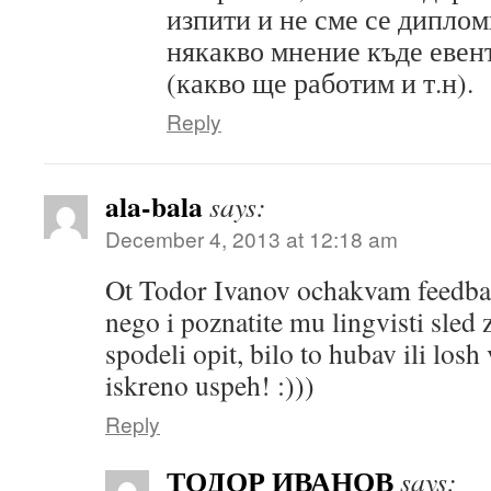
изпити и не сме се диплом
някакво мнение къде евен
(какво ще работим и т.н).
Reply
ala-bala
says:
December 4, 2013 at 12:18 am
Ot Todor Ivanov ochakvam feedbac
nego i poznatite mu lingvisti sled
spodeli opit, bilo to hubav ili losh 
iskreno uspeh! :)))
Reply
ТОДОР ИВАНОВ
says: