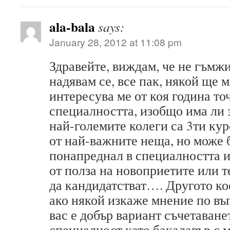
ala-bala
says:
January 28, 2012 at 11:08 pm
Здравейте, виждам, че не гъмжи
надявам се, все пак, някой ще
интересува ме от коя година т
специалността, изобщо има ли
най-големите колеги са 3ти ку
от най-важните неща, но може 
понапреднал в специалността 
от полза на новоприетите или т
да кандидатстват…. Другото кое
ако някой изкаже мнение по въ
вас е добър вариант съчетаване
специалност като бакалавър с 