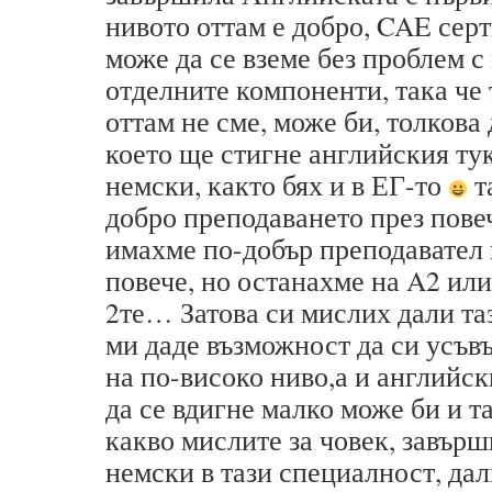
нивото оттам е добро, CAE сер
може да се вземе без проблем с
отделните компоненти, така че 
оттам не сме, може би, толкова 
което ще стигне английския тук
немски, както бях и в ЕГ-то
т
добро преподаването през пове
имахме по-добър преподавател
повече, но останахме на A2 ил
2те… Затова си мислих дали та
ми даде възможност да си усъ
на по-високо ниво,а и английск
да се вдигне малко може би и
какво мислите за човек, завърш
немски в тази специалност, да