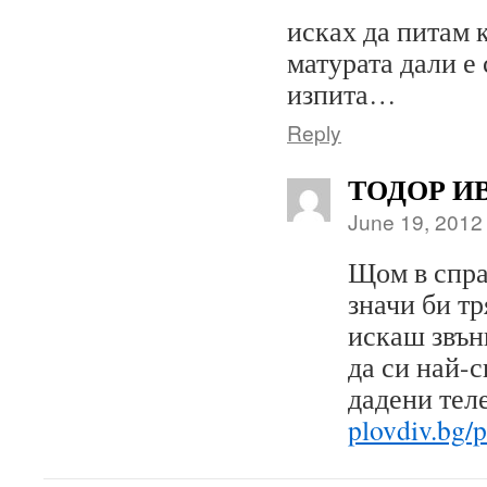
исках да питам 
матурата дали е
изпита…
Reply
ТОДОР И
June 19, 2012
Щом в спра
значи би тр
искаш звън
да си най-с
дадени тел
plovdiv.bg/p