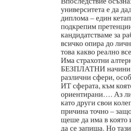
Впоследствие осъзнах
университета е да да
диплома – един кетап,
подкрепим претенции
кандидатстваме за ра
всичко опира до личн
това какво реално все
Има страхотни алтер
БЕЗПЛАТНИ начини д
различни сфери, особ
ИТ сферата, към коят
ориентирани…. Аз ли
като други свои коле
причина точно – защ
щеше да има в която 
да се запиша. Но таз