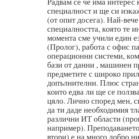
Радвам се че има интерес
специалност и ще си изка
(от опит досега). Най-вече
специалността, която те и
момента сме учили един е
(Пролог), работа с офис п
операционни системи, ко
бази от данни , машинен п
предметите с широко прил
допълнителни. Плюс стра
които едва ли ще се ползв
цяло. Лично според мен, 
да ти даде необходимия тл
различни ИТ области (пр
например). Преподаването
втори) е на много добро н