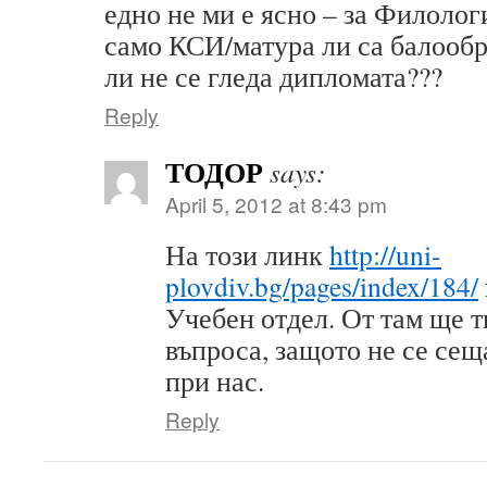
едно не ми е ясно – за Филоло
само КСИ/матура ли са балооб
ли не се гледа дипломата???
Reply
ТОДОР
says:
April 5, 2012 at 8:43 pm
На този линк
http://uni-
plovdiv.bg/pages/index/184/
Учебен отдел. От там ще т
въпроса, защото не се се
при нас.
Reply