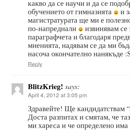
какво да се научи и да се подоб
обучението от гимназията
и з
магистратурата ще ми е полезно
по-напреднали
извинявам се 
параграфчета и благодаря пред
мненията, надявам се да ми бъда
насоча окончателно нанякъде :
Reply
BlitzKrieg!
says:
April 4, 2012 at 3:05 pm
Здравейте! Ще кандидатствам 
Доста разпитах и смятам, че т
ми хареса и че определено има