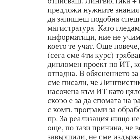
отписваш. Лингвистика + 
предложи нужните знания 
да запишеш подобна спец
магистратура. Като гледам
информатици, ние не учим 
което те учат. Още повече
(сега сме 4ти курс) трябв
дипломен проект по ИТ, к
отпадна. В обяснението за
сме писали, че Лингвистик
насочена към ИТ като цяло
скоро е за да спомага на р
с комп. програми за обраб
пр. За реализация нищо не
още, по тази причина, че 
завършили, не сме издър