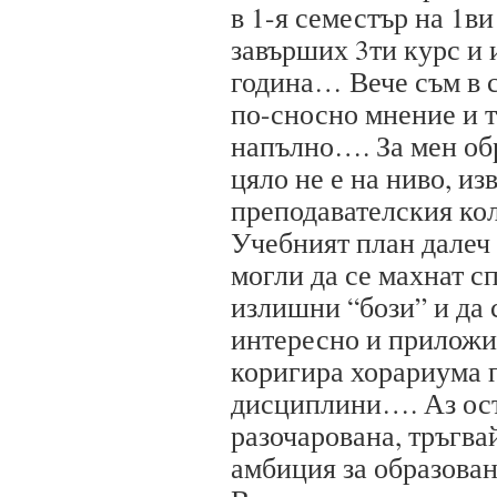
в 1-я семестър на 1в
завърших 3ти курс и
година… Вече съм в с
по-сносно мнение и 
напълно…. За мен об
цяло не е на ниво, из
преподавателския ко
Учебният план далеч 
могли да се махнат с
излишни “бози” и да 
интересно и приложим
коригира хорариума 
дисциплини…. Аз ос
разочарована, тръгва
амбиция за образова