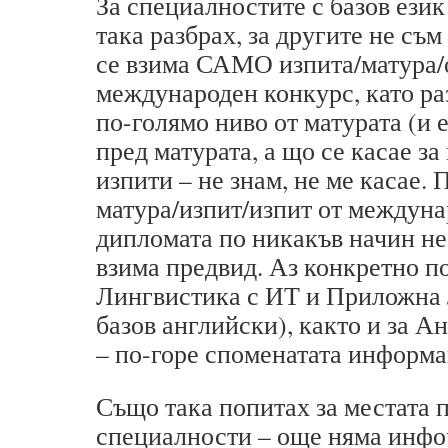
За специалностите с базов език
така разбрах, за другите не съм
се взима САМО изпита/матура/
международен конкурс, като раз
по-голямо ниво от матурата (и 
пред матурата, а що се касае з
изпити – не знам, не ме касае
матура/изпит/изпит от междун
дипломата по никакъв начин не 
взима предвид. Аз конкретно п
Лингвистика с ИТ и Приложна 
базов английски), както и за 
– по-горе споменатата информац
Също така попитах за местата 
специалности – още няма инфо