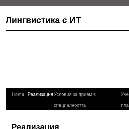
Лингвистика с ИТ
Skip
Home
Реализация
Условия за прием в
Уче
to
специалността
пла
content
Реализация