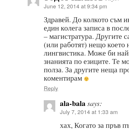
June 12, 2014 at 9:34 pm
Здравей. До колкото съм 
един колега записа в пос
– магистратура. Другите с
(или работят) нещо което 
лингвистика. Може би най
знанията по езиците. Те мо
полза. За другите неща пр
коментирам
Reply
ala-bala
says:
July 7, 2014 at 1:33 am
хах, Когато за пръв п