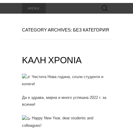
Search
MENU
for:
CATEGORY ARCHIVES: БЕЗ КАТЕГОРИЯ
ΚΑΛΉ ΧΡΟΝΙΆ
Честита Нова година, скъпи студенти и
колеги!
Да е здрава, мирна и много успешна 2022 г. за
всички!
Happy New Year, dear students and
colleagues!