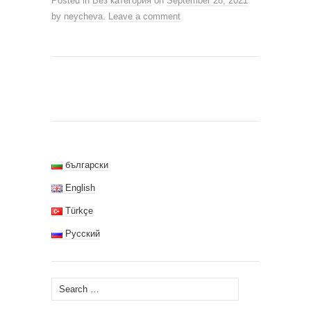
Posted in
Без категория
on
September 28, 2021
by
neycheva
.
Leave a comment
български
English
Türkçe
Русский
Search
for: