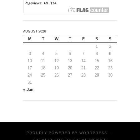
AUGUST 2026
M
T
W
T
F
S
S
1
2
3
4
5
6
7
8
9
10
11
12
13
14
15
16
17
18
19
20
21
22
23
24
25
26
27
28
29
30
31
« Jan
PROUDLY POWERED BY
WORDPRESS
·
THEME: SUITS BY
THEME WEAVER