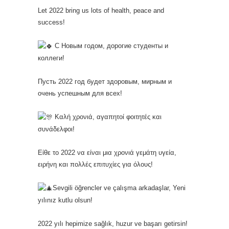
Let 2022 bring us lots of health, peace and
success!
С Новым годом, дорогие студенты и
коллеги!
Пусть 2022 год будет здоровым, мирным и
очень успешным для всех!
Καλή χρονιά, αγαπητοί φοιτητές και
συνάδελφοι!
Είθε το 2022 να είναι μια χρονιά γεμάτη υγεία,
ειρήνη και πολλές επιτυχίες για όλους!
Sevgili
öğrencler ve çalışma arkadaşlar, Yeni
yılınız kutlu olsun!
2022 yılı hepimize sağlık, huzur ve başarı getirsin!