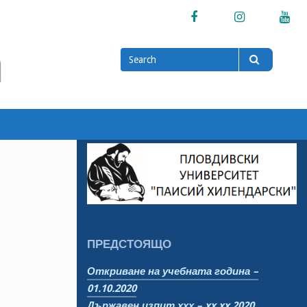
Facebook
Instagram
Yo
Search
Search
for
ПРЕДСТОЯЩО
Откриване на учебната година –
01.10.2020
Държавен изпит ххх – xx.xx.2020