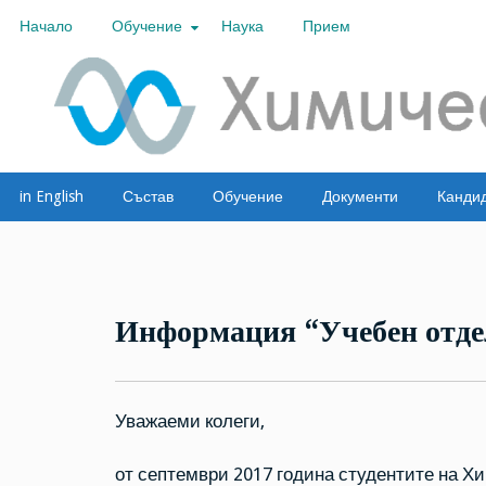
Skip
Начало
Обучение
Наука
Прием
to
content
Тестов сайт
ТЕСТ
in English
Състав
Обучение
Документи
Канди
Информация “Учебен отде
Уважаеми колеги,
от септември 2017 година студентите на Х