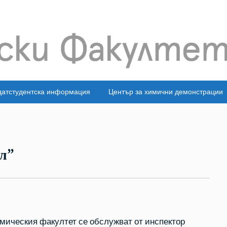
датстудентска информация
Център за химични демонстрации
л”
имическия факултет се обслужват от инспектор