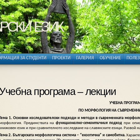
рски език
РМАЦИЯ ЗА СТУДЕНТИ
ПРОЕКТИ
ГАЛЕРИЯ
ОБУЧЕНИЕ
ПОЛЕЗ
Учебна програма – лекции
УЧЕБНА ПРОГРА
ПО МОРФОЛОГИЯ НА СЪВРЕМЕННИ
Тема
1.
Основни изследователски подходи и методи в съвременната морфоло
морфология. Предимствата на
функционално-семантичния подход
при опис
книжовен език и при сравнителното изследване на славянските езици. Развой н
Тема
2.
Българската морфологична система –
“екзотична” и самобитна.
Характе