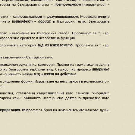
егории на българския глагол –
повторяемост
(итеративност ~
 език –
относителност
и
резултативност
.
Морфологичните
авянето
имперфект
~
аорист
в българския език. Българските
ртото наклонение на българския глагол. Проблемът за т. нар.
фологично средство в несобствена функция.
ологичната категория
вид на изказването
.
Проблемът за т. нар.
 в съвременния български език.
ексикално-граматична категория. Прояви на граматикализация в
о на българския вербален вид. Същност на процеса
вторична
а отношението между
вид
и
начин на действие
.
отрицателни форми. Изразяване на негативност в номиналната и
с).
ичастия, отглаголни съществителни) като езикови “хибриди”.
арски език. Миналото несвършено деятелно причастие като
терпретация.
Въпросът за броя на неизменяемите класове думи.