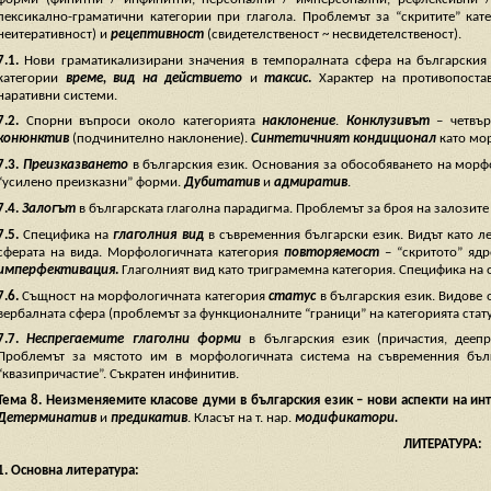
лексикално-граматични категории при глагола. Проблемът за “скритите” кат
неитеративност) и
рецептивност
(свидетелственост ~ несвидетелственост).
7.1.
Нови граматикализирани значения в темпоралната сфера на българския
категории
време, вид на действието
и
таксис
.
Характер на противопост
наративни системи.
7.2.
Спорни въпроси около категорията
наклонение
.
Конклузивът
– четвъ
конюнктив
(подчинително наклонение).
Синтетичният кондиционал
като мор
7.3.
Преизказването
в българския език. Основания за обособяването на морф
“усилено преизказни” форми.
Дубитатив
и
адмиратив
.
7.4.
Залогът
в българската глаголна парадигма. Проблемът за броя на залозите
7.5.
Специфика на
глаголния вид
в съвременния български език. Видът като л
сферата на вида. Морфологичната категория
повторяемост
– “скритото” ядр
имперфективация
.
Глаголният вид като триграмемна категория. Специфика н
7.6.
Същност на морфологичната категория
статус
в българския език. Видове 
вербалната сфера (проблемът за функционалните “граници” на категорията стату
7.7.
Неспрегаемите глаголни форми
в българския език (причастия, деепр
Проблемът за мястото им в морфологичната система на съвременния бълг
“квазипричастие”. Съкратен инфинитив.
Тема
8. Неизменяемите класове думи в българския език – нови аспекти на ин
Детерминатив
и
предикатив
. Класът на т. нар.
модификатори.
ЛИТЕРАТУРА:
1. Основна литература: