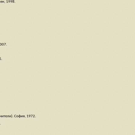
ен, 1998.
007.
6.
чители). София, 1972.
.