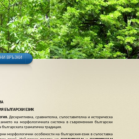
НИ ВРЪЗКИ
МА
Я БЪЛГАРСКИ ЕЗИК
гия.
Дескриптивна, сравнителна, съпоставителна и историческа
анието на морфологичната система в съвременния български
а българската граматична традиция.
рни морфологични особености на българския език в съпоставка