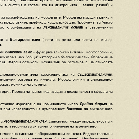
нски език). Най-важни прояви на
аналитизъм
и
синтетизъм
ична система в светлината на диахронията – главни развойни
т за класификацията на морфемите. Морфемна парадигматика и
на представките, префиксална дистрибуция. Проблемът за “чисто
коло класификацията на
лексикалните
основи
в съвременния
те в българския език
(части на речта или части на езика).
.
ски книжовен език
– функционално-семантични, морфологични,
мът за т. нар. “общи” категории в българския език. Йерархия на
тни. Вътрешноезикови механизми за регулиране на езиковата
ционално-семантична характеристика на
съществителните
,
раматични разреди на имената. Морфологични и лексикално-
рската номинална система.
гория. Прояви на граматикализация и дефективност в сферата на
метрично изразяване на номиналното число.
Бройна форма
на
ия при изразяването на нумералност.
Числото на глагола
като
за
неопределителния член
. Зависимост между определеността и
език и теорията за актуалното членение на изречението.
та глаголна система в общославянски контекст. Видове глаголни
 нерефлексивни, аналитични / синтетични). Морфологични и