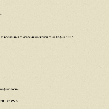
0.
 съвременния български книжовен език. София, 1987.
ки филологии.
ии – от 1977.