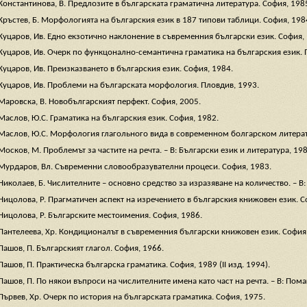
Константинова, В. Предлозите в българската граматична литература. София, 198
Кръстев, Б. Морфологията на българския език в 187 типови таблици. София, 198
Куцаров, Ив. Едно екзотично наклонение в съвременния български език. София,
Куцаров, Ив. Очерк по функцонално-семантична граматика на българския език. Пл
Куцаров, Ив. Преизказването в българския език. София, 1984.
Куцаров, Ив. Проблеми на българската морфология. Пловдив, 1993.
Маровска, В. Новобългарският перфект. София, 2005.
Маслов, Ю.С. Граматика на българския език. София, 1982.
Маслов, Ю.С. Морфология глагольного вида в современном болгарском литерат
Москов, М. Проблемът за частите на речта. – В: Български език и литература, 1986
Мурдаров, Вл. Съвременни словообразувателни процеси. София, 1983.
Николаев, Б. Числителните – основно средство за изразяване на количество. – В: 
Ницолова, Р. Прагматичен аспект на изречението в българския книжовен език. С
Ницолова, Р. Българските местоимения. София, 1986.
Пантелеева, Хр. Кондиционалът в съвременния български книжовен език. София,
Пашов, П. Българският глагол. София, 1966.
Пашов, П. Практическа българска граматика. София, 1989 (ІІ изд. 1994).
Пашов, П. По някои въпроси на числителните имена като част на речта. – В: По
Първев, Хр. Очерк по история на българската граматика. София, 1975.