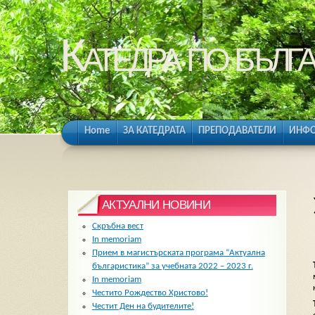
Катедра по бълга
Home
ЗА КАТЕДРАТА
ПРЕПОДАВАТЕЛИ
ИНФО
АКТУАЛНИ НОВИНИ
Скръбна вест
In memoriam
Прием в магистърската програма “Актуална
българистика” за учебната 2022 – 2023 г.
In memoriam
Честито Рождество Христово!
Честит Ден на будителите!