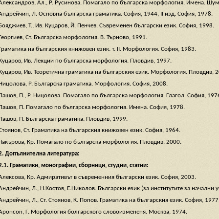
Александров, Ал., Р. Русинова. Помагало по българска морфология. Имена. Шум
Андрейчин, Л. Основна българска граматика. София, 1944, ІІ изд. София, 1978.
Бояджиев, Т., Ив. Куцаров, Й. Пенчев. Съвременен български език. София, 1998.
Георгиев, Ст. Българска морфология. В. Търново, 1991.
Граматика на българския книжовен език. т. ІІ. Морфология. София, 1983.
Куцаров, Ив. Лекции по българска морфология. Пловдив, 1997.
Куцаров, Ив. Теоретична граматика на българския език. Морфология. Пловдив, 2
Ницолова, Р. Българска граматика. Морфология. София, 2008.
Пашов, П., Р. Ницолова. Помагало по българска морфология. Глагол. София, 197
Пашов, П. Помагало по българска морфология. Имена. София, 1978.
Пашов, П. Българска граматика. Пловдив, 1999.
Стоянов, Ст. Граматика на българския книжовен език. София, 1964.
Чакърова, Кр. Помагало по българска морфология. Пловдив, 2000.
2. Допълнителна литература:
2.1. Граматики, монографии, сборници, студии, статии:
Алексова, Кр. Адмиративът в съвременния български език. София, 2003.
Андрейчин, Л., Н.Костов, Е.Николов. Български език (за институтите за начални у
Андрейчин, Л., Ст. Стоянов, К. Попов. Граматика на българския език. София, 1977
Аронсон, Г. Морфология болгарского словоизмененя. Москва, 1974.