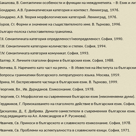
Бакалова, В. Синтактични особености и функции на междуметията. – В: Език и лит
Бондарко, А.В. Грамматическая категория и контекст. Ленинград, 1976.
Бондарко, А.В. Теория морфологических категорий. Ленинград, 1976.
Буров, Ст. Форми и значение на съществителното име. В. Търново, 1996.
Българо-полска съпоставителна граматика.
Т.ІІ. Семантичната категория определеност/неопределеност. София, 1990.
Т.ІІІ. Семантичните категории количество и степен. София, 1994.
Т.ІV. Семантичната категория комуникат. София, 1993.
Валтер, Х. Личните глаголни форми в българския език. София, 1988.
Велчева, Б. Наречието като част на речта. – В: Известия на Института за български 
Вопросы грамматики болгарского литературного языка. Москва, 1959.
Врина, М. Експресивните частици в българския език. В. Търново, 1999.
Георгиев, Вл., Ив. Дуриданов. Езикознание. София, 1978.
Георгиев, Ст. Морфология на съвременния български език (неизменяеми думи). 
Герджиков, Г. Преизказването на глаголното действие в българския език. София,
Даскалова, Д., Е. Добрева. Думите-заместители в съвременния български ези
(под редакцията на Ал. Александров и Р. Русинова).
Иванчев, Св. Приноси в българското и славянското езикознание. София, 1978.
Иванчев, Св. Проблеми на аспектуалността в славянските езици. София, 1971.