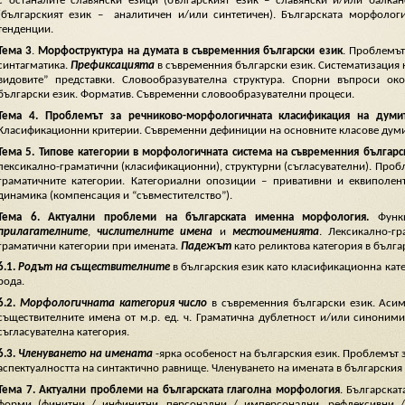
с останалите славянски езици (българският език – славянски и/или балка
(българският език – аналитичен и/или синтетичен). Българската морфолог
тенденции.
Тема
3
.
Морфоструктура на думата в съвременния български език
. Проблемъ
синтагматика.
Префиксацията
в съвременния български език. Систематизация 
видовите” представки. Словообразувателна структура. Спорни въпроси о
български език. Форматив. Съвременни словообразувателни процеси.
Тема
4.
Проблемът за речниково-морфологичната класификация на думи
Класификационни критерии. Съвременни дефиниции на основните класове думи
Тема
5.
Типове категории в морфологичната система на съвременния българ
лексикално-граматични (класификационни), структурни (съгласувателни). Пробле
граматичните категории. Категориални опозиции – привативни и еквиполен
динамика (компенсация и “съвместителство”).
Тема
6. Актуални проблеми на българската именна морфология.
Функ
прилагателните
,
числителните имена
и
местоименията
. Лексикално-г
граматични категории при имената.
Падежът
като реликтова категория в бълга
6.1.
Родът на съществителните
в българския език като класификационна кате
рода.
6.2.
Морфологичната категория число
в съвременния български език. Аси
съществителните имена от м.р. ед. ч. Граматична дублетност и/или синоним
съгласувателна категория.
6.3.
Членуването на имената
-ярка особеност на българския език. Проблемът 
аспектуалността на синтактично равнище. Членуването на имената в българския 
Тема
7
.
Актуални проблеми на българската глаголна морфология
. Българска
форми (финитни / инфинитни, персонални / имперсонални, рефлексивни /