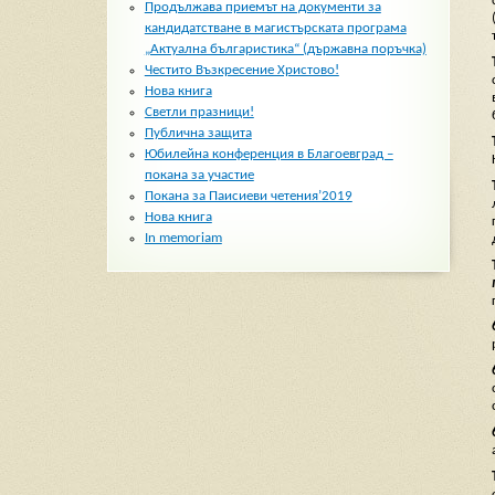
Продължава приемът на документи за
кандидатстване в магистърската програма
„Актуална българистика“ (държавна поръчка)
Честито Възкресение Христово!
Нова книга
Светли празници!
Публична защита
Юбилейна конференция в Благоевград –
покана за участие
Покана за Паисиеви четения’2019
Нова книга
In memoriam