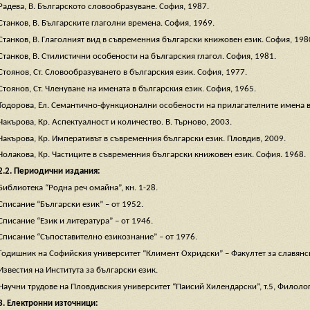
Радева, В. Българското словообразуване. София, 1987.
Станков, В. Българските глаголни времена. София, 1969.
Станков, В. Глаголният вид в съвременния български книжовен език. София, 198
Станков, В. Стилистични особености на българския глагол. София, 1981.
Стоянов, Ст. Словообразуването в българския език. София, 1977.
Стоянов, Ст. Членуване на имената в българския език. София, 1965.
Тодорова, Ел. Семантично-функционални особености на прилагателните имена в
Чакърова, Кр. Аспектуалност и количество. В. Търново, 2003.
Чакърова, Кр. Императивът в съвременния български език. Пловдив, 2009.
Чолакова, Кр. Частиците в съвременния български книжовен език. София. 1968.
2.2. Периодични издания:
Библиотека “Родна реч омайна”, кн. 1-28.
Списание “Български език” – от 1952.
Списание “Език и литература” – от 1946.
Списание “Съпоставително езикознание” – от 1976.
Годишник на Софийския университет “Климент Охридски” – Факултет за славянс
Известия на Института за български език.
Научни трудове на Пловдивския университет “Паисий Хилендарски”, т.5, Филолог
3. Електронни източници: