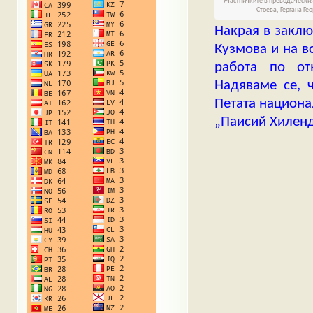
Участничките в преводачески
Стоева, Гергана Ге
Накрая в заклю
Кузмова и на в
работа по от
Надяваме се, 
Петата национа
„Паисий Хиленд