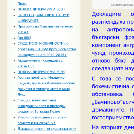
Прага
Слушаме докладит
ПОЛСКА ЛИТЕРАТУРНА ЕСЕН
Докладите о
ЗА ПРЕПОДАВАТЕЛИТЕ НА ПУ И
разглеждаха п
ФИЛИАЛИТЕ!
Програма на Паисиевите четения
на антропо
2014 г.
български, фр
(no title)
СТУДЕНТСКИ МОБИЛНОСТИ по
компонент ант
програма ЕРАЗЪМ през II семестър
чужд произход
на академичната 2014-2015 г.
отново бяха д
Академичният календар за
2014/15 г.
следващата нау
ПОЛСКА ЛИТЕРАТУРНА ЕСЕН
С това се по
Гостува проф. д-р Младенко
Саджак, декан на Филологическия
бохемистична 
факултет в Университета в Баня
обстановка.
Лука
Среща с най-известния
„Бачиново“всич
македонски поет и преводач
домакините. 
академик Богомил Гюзел
гостоприемство
Учебно разписание за първия
семестър на 2014/15 г.
На вторият ден
Държавен изпит по славянски език