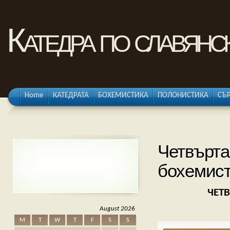
Катедра по славянс
Home
КАТЕДРАТА
БОХЕМИСТИКА
ПОЛОНИСТИКА
СЪ
Четвърта
СЪОБЩЕНИЯ
бохемис
ЧЕТ
August 2026
M
T
W
T
F
S
S