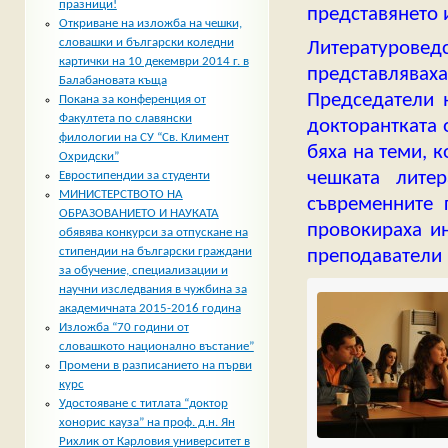
празници!
представянето 
Откриване на изложба на чешки,
словашки и български коледни
Литературове
картички на 10 декември 2014 г. в
представлява
Балабановата къща
Председатели н
Покана за конференция от
Факултета по славянски
докторантката
филологии на СУ “Св. Климент
бяха на теми, 
Охридски”
чешката лите
Евростипендии за студенти
МИНИСТЕРСТВОТО НА
съвременните 
ОБРАЗОВАНИЕТО И НАУКАТА
провокираха ин
обявява конкурси за отпускане на
стипендии на български граждани
преподаватели 
за обучение, специализации и
научни изследвания в чужбина за
академичната 2015-2016 година
Изложба “70 години от
словашкото национално въстание”
Промени в разписанието на първи
курс
Удостояване с титлата “доктор
хонорис кауза” на проф. д.н. Ян
Рихлик от Карловия университет в