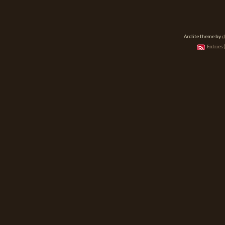
Arclite theme by
d
Entries 