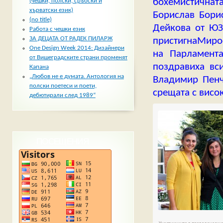
бохемистичната
(чешки, полски, сръбски и
хърватски език)
Борислав Борис
(no title)
Дейкова от ЮЗ
Работа с чешки език
ЗА ДЕЦАТА ОТ РАДЕК ПИЛАРЖ
пристигнаМиро
One Design Week 2014: Дизайнери
на Парламента
от Вишеградските страни променят
поздравиха вс
Капана
„Любов не е думата. Антология на
Владимир Пенч
полски поетеси и поети,
срещата с висо
дебютирали след 1989“
ПОСЕЩЕНИЯ