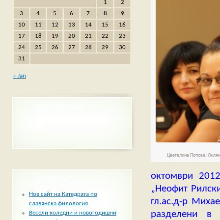
1
2
3
4
5
6
7
8
9
10
11
12
13
14
15
16
17
18
19
20
21
22
23
24
25
26
27
28
29
30
31
« Jan
КАТЕДРЕНИ
ЗАСЕДАНИЯ
Цветелина Попова, Лилян
октомври 2012
НОВИНИ
„Неофит Рилски
Нов сайт на Катедрата по
гл.ас.д-р Миха
славянска филология
разделени в 
Весели коледни и новогодишни