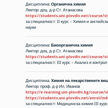
Дисциплина:
Органична химия
Лектор: доц. д-р Ст. Атанасова
https://students.uni-plovdiv.net/course/v
за специалност: II курс – Химия и английс
науки
Дисциплина:
Биоорганична химия
Лектор: доц. д-р Ст. Атанасова
https://students.uni-plovdiv.net/course/v
за специалност: III курс – Анализ и контро
Дисциплина:
Химия на лекарствените вещ
Лектор: проф. д-р Ил. Иванов
https://e-learning.uni-plovdiv.bg/course/
https://students.uni-plovdiv.net/enrol/in
за специалност: Медицинска химия III курс