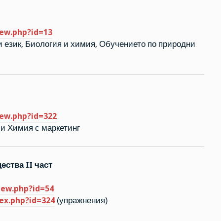
iew.php?id=13
ки език, Биология и химия, Обучението по природни
iew.php?id=322
л и Химия с маркетинг
ества II част
view.php?id=54
dex.php?id=324
(упражнения)