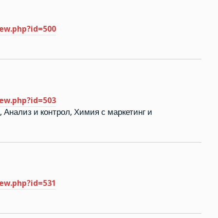
iew.php?id=500
iew.php?id=503
, Анализ и контрол, Химия с маркетинг и
iew.php?id=531