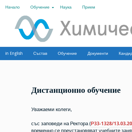
Skip
Начало
Обучение
Наука
Прием
to
content
Тестов сайт
ТЕСТ
in English
Състав
Обучение
Документи
Канди
Дистанционно обучение
Уважаеми колеги,
със заповеди на Ректора (
Р33-1328/13.03.202
временно се преустановяват учебните заня