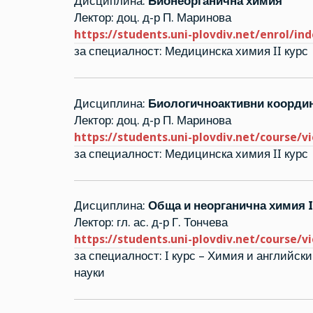
Дисциплина:
Бионеорганична химия
Лектор: доц. д-р П. Маринова
https://students.uni-plovdiv.net/enrol/in
за специалност: Медицинска химия II курс
Дисциплина:
Биологичноактивни коорди
Лектор: доц. д-р П. Маринова
https://students.uni-plovdiv.net/course/v
за специалност: Медицинска химия II курс
Дисциплина:
Обща и неорганична химия I
Лектор: гл. ас. д-р Г. Тончева
https://students.uni-plovdiv.net/course/v
за специалност: I курс – Химия и английск
науки