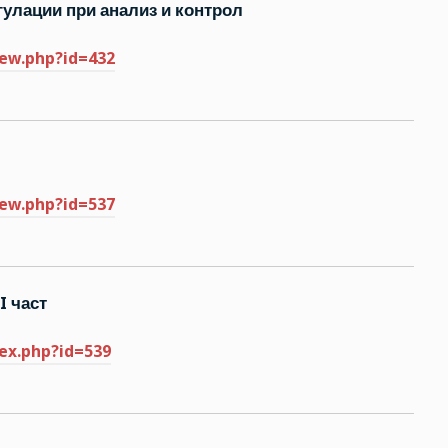
улации при анализ и контрол
iew.php?id=432
iew.php?id=537
I част
dex.php?id=539