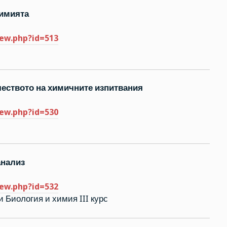
химията
iew.php?id=513
чеството на химичните изпитвания
iew.php?id=530
анализ
iew.php?id=532
и Биология и химия III курс