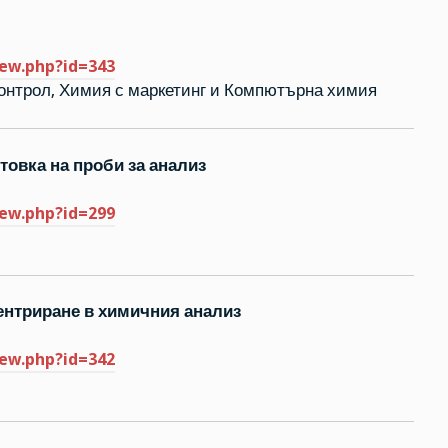
iew.php?id=343
 контрол, Химия с маркетинг и Компютърна химия
товка на проби за анализ
iew.php?id=299
ентриране в химичния анализ
iew.php?id=342