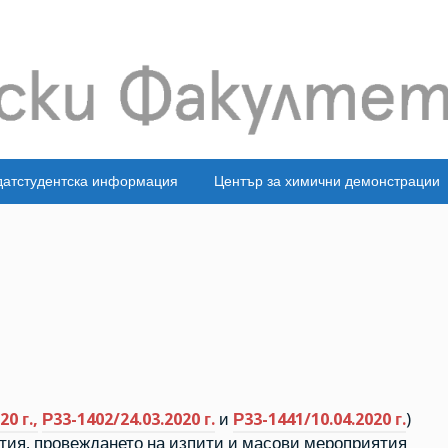
датстудентска информация
Център за химични демонстрации
0 г.,
Р33-1402/24.03.2020 г.
и
Р33-1441/10.04.2020 г.
)
тия, провеждането на изпити и масови мероприятия