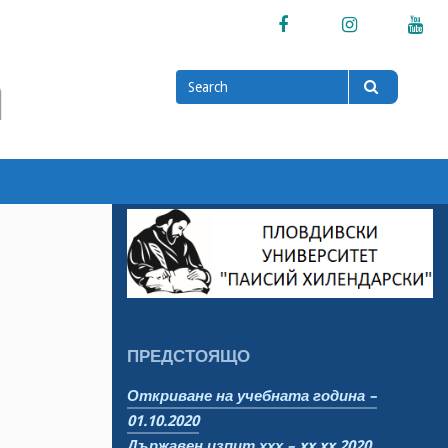
Facebook
Instagram
Yo
Search
Search
for
ПРЕДСТОЯЩО
Откриване на учебната година –
01.10.2020
Държавен изпит ххх – xx.xx.2020