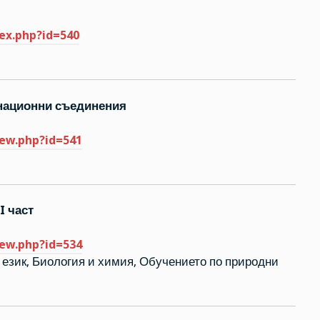
dex.php?id=540
национни съединения
iew.php?id=541
I част
iew.php?id=534
и език, Биология и химия, Обучението по природни