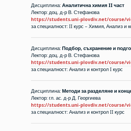
Дисциплина:
Аналитична химия II част
Лектор: доц. д-р В. Стефанова
https://students.uni-plovdiv.net/course/v
за специалност: II курс – Химия, Анализ и
Дисциплина:
Подбор, съхранение и подго
Лектор: доц. д-р В. Стефанова
https://students.uni-plovdiv.net/course/v
за специалност: Анализ и контрол I курс
Дисциплина:
Методи за разделяне и конц
Лектор: гл. ас. д-р Д. Георгиева
https://students.uni-plovdiv.net/course/v
за специалност: Анализ и контрол II курс